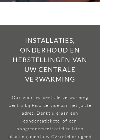
INSTALLATIES,
ONDERHOUD EN
HERSTELLINGEN VAN
UW CENTRALE
VERWARMING
Ook voor uw centrale verwarming
bent u bij Rico Service aan het juiste
adres. Denkt u eraan een
condensatieketel of een
hoogrendementsketel te laten
plaatsen, dient uw CV-ketel dringend