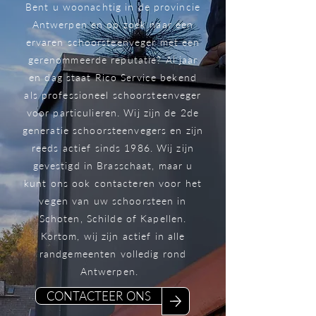
Bent u woonachtig in de provincie
Antwerpen en op zoek naar een
ervaren schoorsteenveger met een
gerenommeerde reputatie? Al jaar
en dag staat Rico Service bekend
als professioneel schoorsteenveger
voor particulieren. Wij zijn de 2de
generatie schoorsteenvegers en zijn
reeds actief sinds 1986. Wij zijn
gevestigd in Brasschaat, maar u
kunt ons ook contacteren voor het
vegen van uw schoorsteen in
Schoten, Schilde of Kapellen.
Kortom, wij zijn actief in alle
randgemeenten volledig rond
Antwerpen.
CONTACTEER ONS